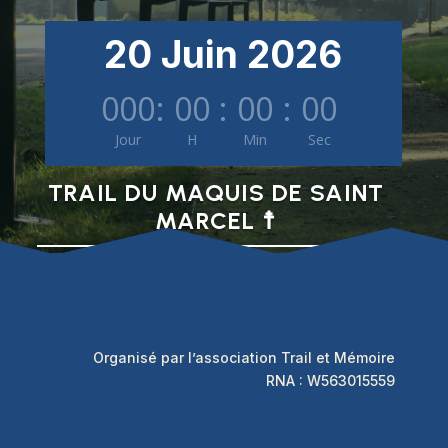
20 Juin 2026
000
:
00
:
00
:
00
Jour
H
Min
Sec
TRAIL DU MAQUIS DE SAINT
MARCEL ☨
Organisé par l’association Trail et Mémoire
RNA : W563015559