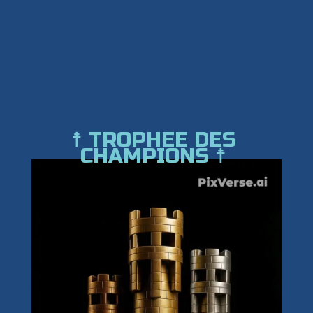
☨ TROPHEE DES
CHAMPIONS ☨