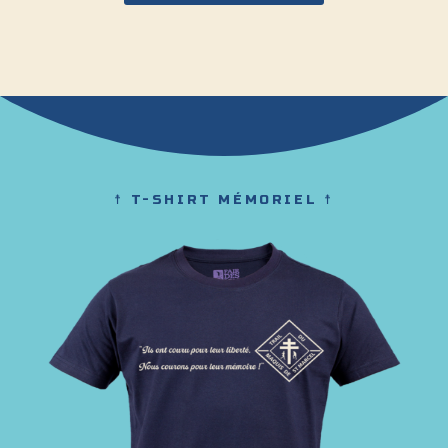
☨ T-SHIRT MÉMORIEL ☨